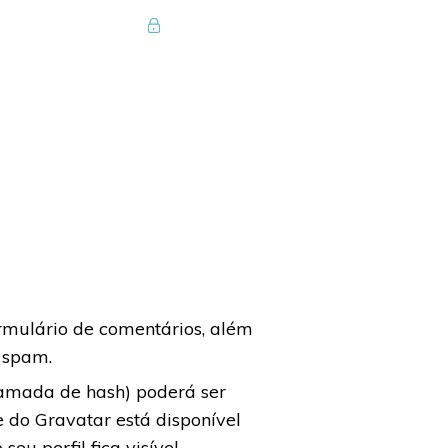
Amplificados
ia
Loja
rmulário de comentários, além
e spam.
amada de hash) poderá ser
e do Gravatar está disponível
seu perfil fica visível