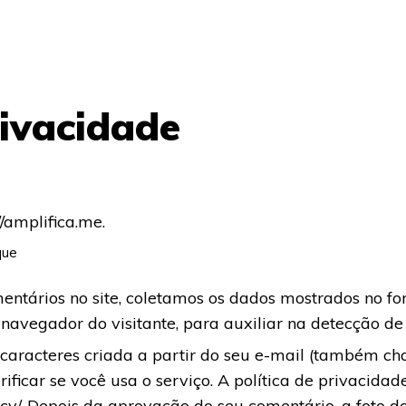
rivacidade
//amplifica.me.
ucacionais
Para Instituições
Amplifica
Transparênc
que
entários no site, coletamos os dados mostrados no fo
navegador do visitante, para auxiliar na detecção d
aracteres criada a partir do seu e-mail (também ch
ficar se você usa o serviço. A política de privacidad
cy/. Depois da aprovação do seu comentário, a foto do 