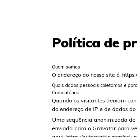
Política de p
Quem somos
O endereço do nosso site é: https:
Para Educadores
Para líderes Ed
Quais dados pessoais coletamos e por
Comentários
Quando os visitantes deixam com
do endereço de IP e de dados do 
Uma sequência anonimizada de c
enviada para o Gravatar para veri
aqui: https://automattic.com/priva