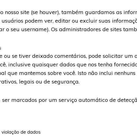
no nosso site (se houver), também guardamos as info
os usuários podem ver, editar ou excluir suas informa
rar o seu username). Os administradores de sites tam
s
te ou se tiver deixado comentários, pode solicitar u
ê, inclusive quaisquer dados que nos tenha fornecid
l que mantemos sobre você. Isto não inclui nenhuns
ativos, legais ou de segurança.
m ser marcados por um serviço automático de detecç
 violação de dados