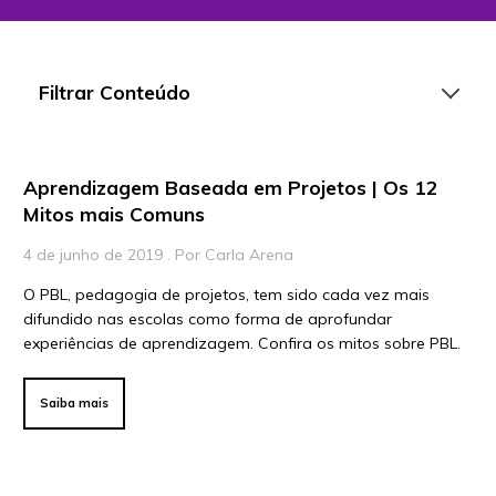
Filtrar Conteúdo
Aprendizagem Baseada em Projetos | Os 12
Artigos
Mitos mais Comuns
Playlists
4 de junho de 2019 . Por Carla Arena
Vídeos
O PBL, pedagogia de projetos, tem sido cada vez mais
difundido nas escolas como forma de aprofundar
Para Educadores
experiências de aprendizagem. Confira os mitos sobre PBL.
Para Instituições
Para Líderes
Saiba mais