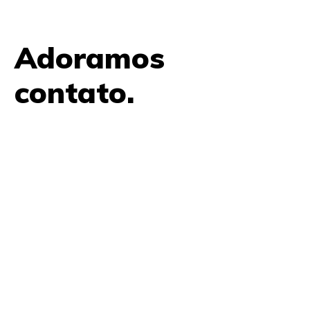
Adoramos
contato.
61 9979 7854
contato@amplifica.me
SHIS QI 9, Conjunto 17, Bloco L Prédio Casa Thomas
Jefferson 2º Andar Lago Sul, Brasília, DF