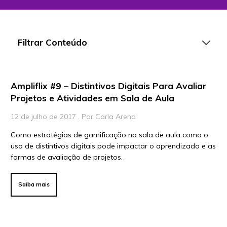
Filtrar Conteúdo
Ampliflix #9 – Distintivos Digitais Para Avaliar
Artigos
Projetos e Atividades em Sala de Aula
Playlists
12 de julho de 2017 . Por Carla Arena
Vídeos
Como estratégias de gamificação na sala de aula como o
uso de distintivos digitais pode impactar o aprendizado e as
Para Educadores
formas de avaliação de projetos.
Para Instituições
Para Líderes
Saiba mais