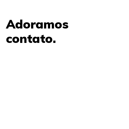
Adoramos
contato.
61 9979 7854
contato@amplifica.me
SHIS QI 9, Conjunto 17, Bloco L Prédio Casa Thomas
Jefferson 2º Andar Lago Sul, Brasília, DF