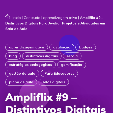
Início
|
Conteúdo
|
aprendizagem ativa
|
Ampliflix #9 –
Distintivos Digitais Para Avaliar Projetos e Atividades em
Sala de Aula
aprendizagem ativa
avaliação
badges
blog
distintivos digitais
escola
estratégias pedagógicas
gamificação
gestão da aula
Para Educadores
plano de aula
selos digitais
Ampliflix #9 –
Distintivos Digitais