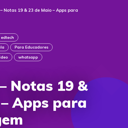
– Notas 19 & 23 de Maio – Apps para
edtech
ula
Para Educadores
ideo
whatsapp
– Notas 19 &
 – Apps para
gem