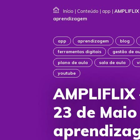
Início
|
Conteúdo
|
app
|
AMPLIFLIX 
aprendizagem
app
aprendizagem
blog
ferramentas digitais
gestão de a
plano de aula
sala de aula
v
youtube
AMPLIFLIX 
23 de Maio
aprendiza