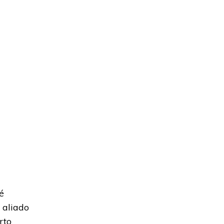
é
 aliado
rto