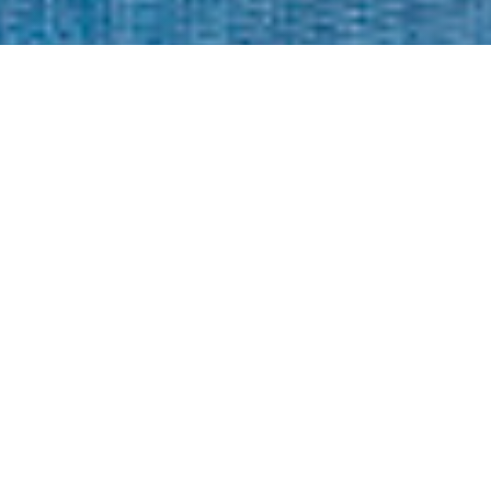
Desafios
A Fundação Lemann e a Imaginable Futures
convidaram a equipe do Amplifica para criar
experiências pedagógicas mediadas pela
tecnologia, disponibilizadas gratuitamente para
estudantes dos Anos Iniciais e Anos Finais do
Ensino Fundamental. A ideia foi apoiar