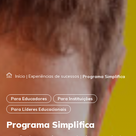
Início
|
Experiências de sucessos
|
Programa Simplifica
Para Educadores
Para Instituições
Para Líderes Educacionais
Programa Simplifica