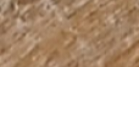
Guia sobre Project Based
Learning (PBL)
Esse ebook
gratuito
te ajudará a
conhecer melhor sobre o
Project Learning (PBL),
ou Aprendizagem Baseada em