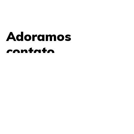
Adoramos
contato.
61 9979 7854
contato@amplifica.me
SHIS QI 9, Conjunto 17, Bloco L Prédio Casa Thomas
Jefferson 2º Andar Lago Sul, Brasília, DF