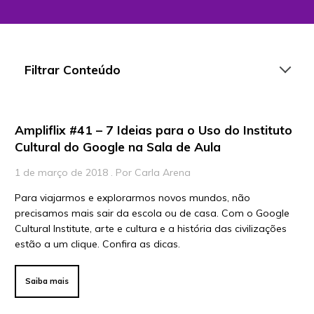
Filtrar Conteúdo
Ampliflix #41 – 7 Ideias para o Uso do Instituto
Artigos
Cultural do Google na Sala de Aula
Playlists
1 de março de 2018 . Por Carla Arena
Vídeos
Para viajarmos e explorarmos novos mundos, não
precisamos mais sair da escola ou de casa. Com o Google
Para Educadores
Cultural Institute, arte e cultura e a história das civilizações
Para Instituições
estão a um clique. Confira as dicas.
Para Líderes
Saiba mais