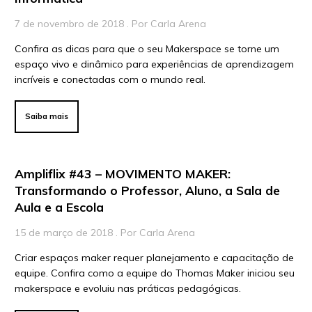
Vídeos
7 de novembro de 2018 . Por Carla Arena
Confira as dicas para que o seu Makerspace se torne um
Para Educadores
espaço vivo e dinâmico para experiências de aprendizagem
Para Instituições
incríveis e conectadas com o mundo real.
Para Líderes
Saiba mais
Ampliflix #43 – MOVIMENTO MAKER:
Transformando o Professor, Aluno, a Sala de
Aula e a Escola
15 de março de 2018 . Por Carla Arena
Criar espaços maker requer planejamento e capacitação de
equipe. Confira como a equipe do Thomas Maker iniciou seu
makerspace e evoluiu nas práticas pedagógicas.