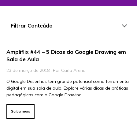
Filtrar Conteúdo
Ampliflix #44 – 5 Dicas do Google Drawing em
Artigos
Sala de Aula
Playlists
23 de março de 2018 . Por Carla Arena
Vídeos
O Google Desenhos tem grande potencial como ferramenta
digital em sua sala de aula. Explore várias dicas de práticas
Para Educadores
pedagógicas com o Google Drawing.
Para Instituições
Para Líderes
Saiba mais