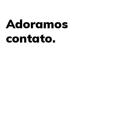
Adoramos
contato.
61 9979 7854
contato@amplifica.me
SHIS QI 9, Conjunto 17, Bloco L Prédio Casa Thomas
Jefferson 2º Andar Lago Sul, Brasília, DF