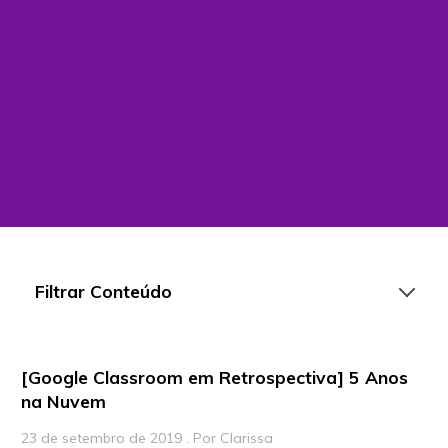
Filtrar Conteúdo
[Google Classroom em Retrospectiva] 5 Anos
Artigos
na Nuvem
Playlists
23 de setembro de 2019 . Por Clarissa