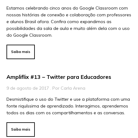
Vídeos
Estamos celebrando cinco anos do Google Classroom com
nossas histórias de conexão e colaboração com professores
Para Educadores
e alunos Brasil afora. Confira como expandimos as
Para Instituições
possibilidades da sala de aula e muito além dela com o uso
do Google Classroom.
Para Líderes
Saiba mais
Ampliflix #13 – Twitter para Educadores
9 de agosto de 2017 . Por Carla Arena
Desmistifique o uso do Twitter e use a plataforma com uma
fonte riquíssima de aprendizado. Interagimos, aprendemos
todos os dias com os compartilhamentos e as conversas.
Saiba mais