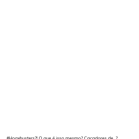
#Hoaxbusters?! O que é isso mesmo? Caçadores de…?