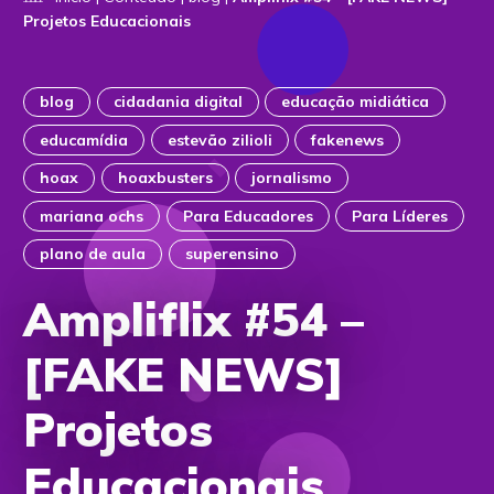
Projetos Educacionais
blog
cidadania digital
educação midiática
educamídia
estevão zilioli
fakenews
hoax
hoaxbusters
jornalismo
mariana ochs
Para Educadores
Para Líderes
plano de aula
superensino
Ampliflix #54 –
[FAKE NEWS]
Projetos
Educacionais