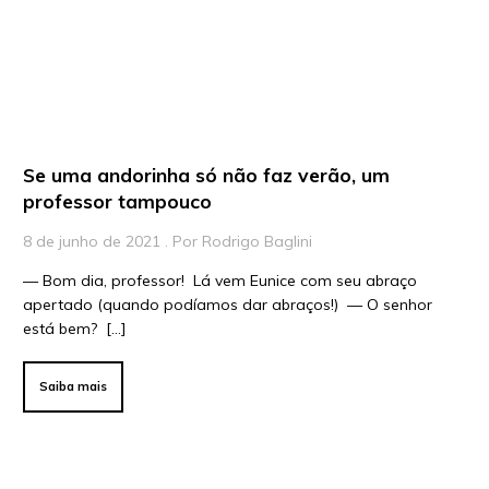
Vídeos
Para Educadores
Para Instituições
Para Líderes
Se uma andorinha só não faz verão, um
professor tampouco
8 de junho de 2021 . Por Rodrigo Baglini
— Bom dia, professor! Lá vem Eunice com seu abraço
apertado (quando podíamos dar abraços!) — O senhor
está bem? […]
Saiba mais