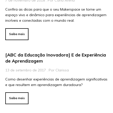
7 de novembro de 2018 . Por Carla Arena
Confira as dicas para que o seu Makerspace se torne um
Para Educadores
espaço vivo e dinâmico para experiências de aprendizagem
Para Instituições
incríveis e conectadas com o mundo real.
Para Líderes
Saiba mais
[ABC da Educação Inovadora] E de Experiência
de Aprendizagem
13 de setembro de 2017 . Por Clarissa
Como desenhar experiências de aprendizagem significativas
e que resultem em aprendizagem duradoura?
Saiba mais