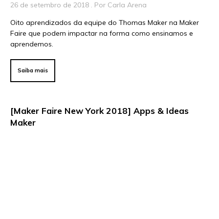
26 de setembro de 2018 . Por Carla Arena
Oito aprendizados da equipe do Thomas Maker na Maker
Faire que podem impactar na forma como ensinamos e
aprendemos.
Saiba mais
[Maker Faire New York 2018] Apps & Ideas
Maker
. Por Carla Arena
A equipe do Thomas Maker traz do Maker Faire ideias e
apps que podem te ajudar na aprendizagem ativa e criativa.
O fazer como desenvolvimento de novas habilidades e
competências.
Saiba mais