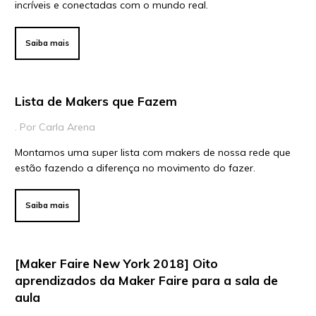
Para Instituições
incríveis e conectadas com o mundo real.
Para Líderes
Saiba mais
Lista de Makers que Fazem
. Por Carla Arena
Montamos uma super lista com makers de nossa rede que
estão fazendo a diferença no movimento do fazer.
Saiba mais
[Maker Faire New York 2018] Oito
aprendizados da Maker Faire para a sala de
aula