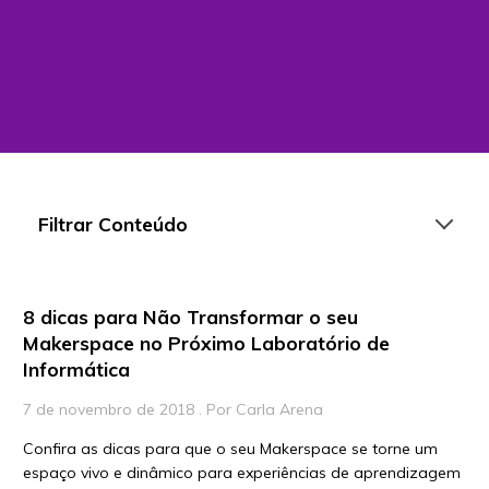
Filtrar Conteúdo
8 dicas para Não Transformar o seu
Artigos
Makerspace no Próximo Laboratório de
Informática
Playlists
Vídeos
7 de novembro de 2018 . Por Carla Arena
Confira as dicas para que o seu Makerspace se torne um
Para Educadores
espaço vivo e dinâmico para experiências de aprendizagem